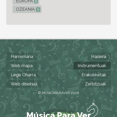
EUROPA
5
OZEANIA
0
Harremana
Hasiera
Web mapa
Instrumentuak
Lege Oharra
Erakusketak
Web diseinua
Zerbitzuak
© MUSICAPARAVER 2026
Música Para Ver