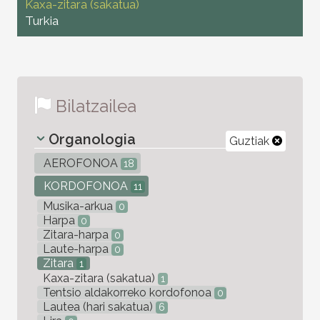
Kaxa-zitara (sakatua)
Turkia
Bilatzailea
Organologia
Guztiak
AEROFONOA
18
KORDOFONOA
11
Musika-arkua
0
Harpa
0
Zitara-harpa
0
Laute-harpa
0
Zitara
1
Kaxa-zitara (sakatua)
1
Tentsio aldakorreko kordofonoa
0
Lautea (hari sakatua)
6