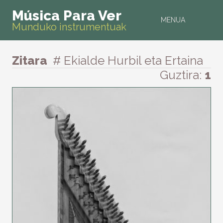
Música Para Ver
MENUA
Munduko instrumentuak
Zitara
# Ekialde Hurbil eta Ertaina
Guztira:
1