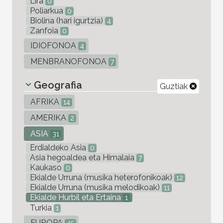
Lira
0
Poliarkua
0
Biolina (hari igurtzia)
4
Zanfoia
0
IDIOFONOA
4
MENBRANOFONOA
7
Geografia
Guztiak
AFRIKA
14
AMERIKA
2
ASIA
31
Erdialdeko Asia
0
Asia hegoaldea eta Himalaia
7
Kaukaso
0
Ekialde Urruna (musika heterofonikoak)
12
Ekialde Urruna (musika melodikoak)
11
Ekialde Hurbil eta Ertaina
1
Turkia
1
EUROPA