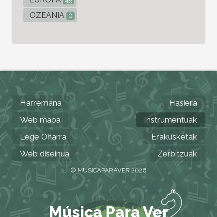
45
OZEANIA
0
Harremana
Hasiera
Web mapa
Instrumentuak
Lege Oharra
Erakusketak
Web diseinua
Zerbitzuak
© MUSICAPARAVER 2026
Música Para Ver