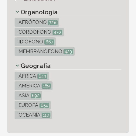
Organología
AERÓFONO
728
CORDÓFONO
470
IDIÓFONO
667
MEMBRANÓFONO
423
Geografía
ÁFRICA
643
AMÉRICA
189
ASIA
692
EUROPA
654
OCEANÍA
110