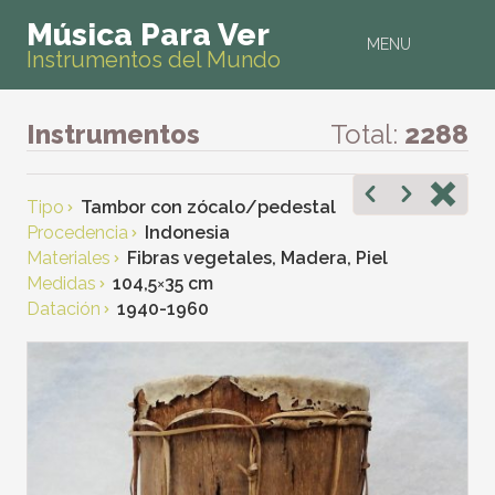
Música Para Ver
MENU
Instrumentos del Mundo
Instrumentos
Total:
2288
Tipo
Tambor con zócalo/pedestal
Procedencia
Indonesia
Materiales
Fibras vegetales, Madera, Piel
Medidas
104,5
×
35 cm
Datación
1940-1960