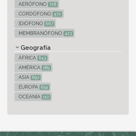
AERÓFONO
728
CORDÓFONO
470
IDIÓFONO
667
MEMBRANÓFONO
423
Geografía
ÁFRICA
643
AMÉRICA
189
ASIA
692
EUROPA
654
OCEANÍA
110