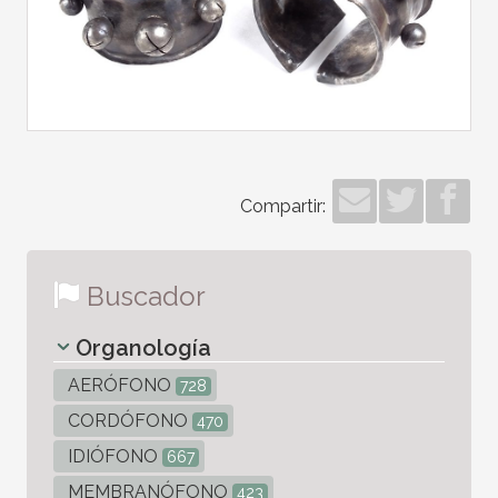
Compartir:
Buscador
Organología
AERÓFONO
728
CORDÓFONO
470
IDIÓFONO
667
MEMBRANÓFONO
423