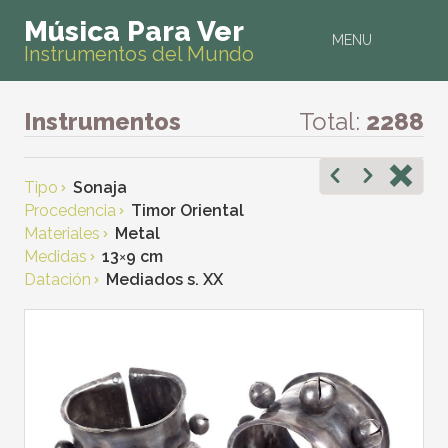
Música Para Ver
MENU
Instrumentos del Mundo
Instrumentos
Total:
2288
Tipo
Sonaja
Procedencia
Timor Oriental
Materiales
Metal
Medidas
13
×
9 cm
Datación
Mediados s. XX