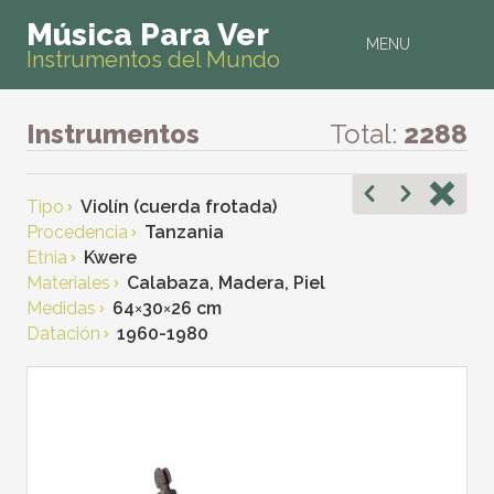
Música Para Ver
MENU
Instrumentos del Mundo
Instrumentos
Total:
2288
Tipo
Violín (cuerda frotada)
Procedencia
Tanzania
Etnia
Kwere
Materiales
Calabaza, Madera, Piel
Medidas
64
×
30
×
26 cm
Datación
1960-1980