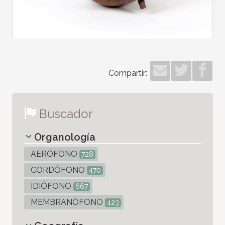
Compartir:
Buscador
Organología
AERÓFONO
728
CORDÓFONO
470
IDIÓFONO
667
MEMBRANÓFONO
423