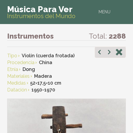
Música Para Ver
MENU
Instrumentos del Mundo
Instrumentos
Total:
2288
Tipo
Violín (cuerda frotada)
Procedencia
China
Etnia
Dong
Materiales
Madera
Medidas
52
×
17,5
×
10 cm
Datación
1950-1970