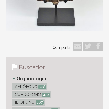
Compartir:
Buscador
Organología
AERÓFONO
728
CORDÓFONO
470
IDIÓFONO
667