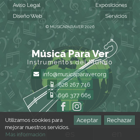
Aviso Legal
Exposiciones
Diseño Web
Servicios
© MUSICAPARAVER 2026
Música Para Ver
Instrumentos del Mundo
info@musicaparaver.org
628 267 746
696 377 665
Aceptar
Rechazar
Utilizamos cookies para
mejorar nuestros servicios.
eu
es
en
Más información