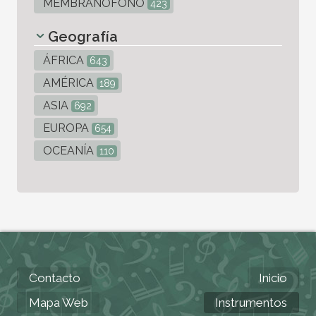
MEMBRANÓFONO
423
Geografía
ÁFRICA
643
AMÉRICA
189
ASIA
692
EUROPA
654
OCEANÍA
110
Contacto
Inicio
Mapa Web
Instrumentos