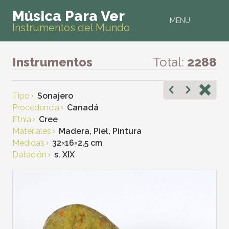
Música Para Ver
MENU
Instrumentos del Mundo
Instrumentos
Total:
2288
Tipo
Sonajero
Procedencia
Canadá
Etnia
Cree
Materiales
Madera, Piel, Pintura
Medidas
32
×
16
×
2,5 cm
Datación
s. XIX