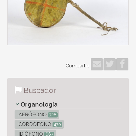
Compartir:
Buscador
Organología
AERÓFONO
728
CORDÓFONO
470
IDIÓFONO
667