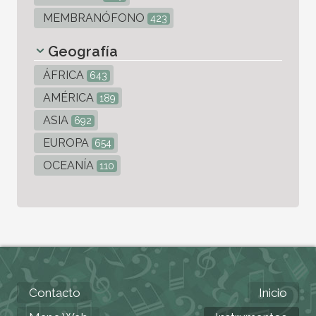
MEMBRANÓFONO
423
Geografía
ÁFRICA
643
AMÉRICA
189
ASIA
692
EUROPA
654
OCEANÍA
110
Contacto
Inicio