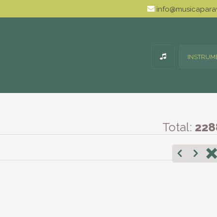
info@musicaparav
INSTRUM
Total:
228