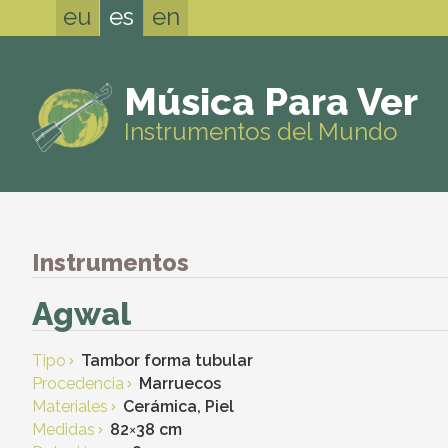
eu
es
en
Música Para Ver
Instrumentos del Mundo
Instrumentos
Agwal
Tipo
Tambor forma tubular
Procedencia
Marruecos
Materiales
Cerámica, Piel
Medidas
82
×
38 cm