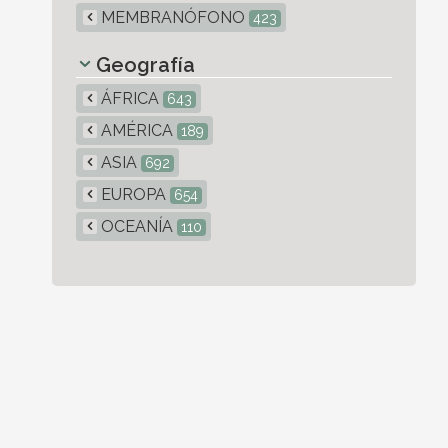
MEMBRANÓFONO
423
Geografía
ÁFRICA
643
AMÉRICA
189
ASIA
692
EUROPA
654
OCEANÍA
110