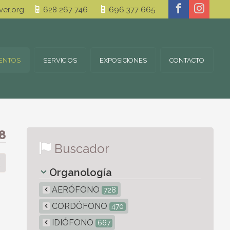
er.org
628 267 746
696 377 665
ENTOS
SERVICIOS
EXPOSICIONES
CONTACTO
8
Buscador
Organología
AERÓFONO
728
CORDÓFONO
470
IDIÓFONO
667