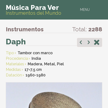
Música Para Ver
MENU
Instrumentos del Mundo
Instrumentos
Total:
2288
Daph
Tipo
Tambor con marco
Procedencia
India
Materiales
Madera, Metal, Piel
Medidas
17
×
7,5 cm
Datación
1960-1980