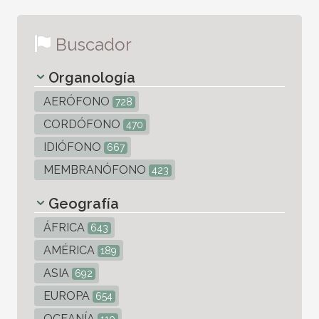
Buscador
Organología
AERÓFONO
728
CORDÓFONO
470
IDIÓFONO
667
MEMBRANÓFONO
423
Geografía
ÁFRICA
643
AMÉRICA
189
ASIA
692
EUROPA
654
OCEANÍA