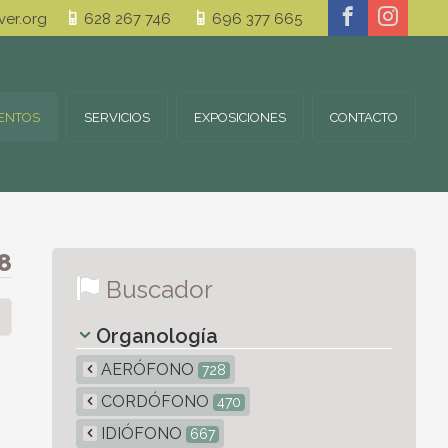
er.org
628 267 746
696 377 665
ENTOS
SERVICIOS
EXPOSICIONES
CONTACTO
8
Buscador
Organología
AERÓFONO
728
CORDÓFONO
470
IDIÓFONO
667