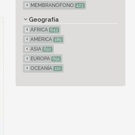
MEMBRANÓFONO
423
Geografía
ÁFRICA
643
AMÉRICA
189
ASIA
692
EUROPA
654
OCEANÍA
110