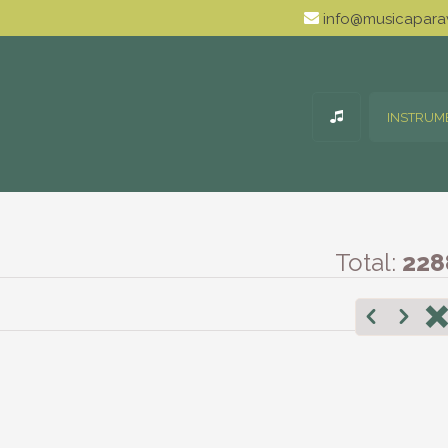
info@musicaparav
INSTRUM
Total:
228