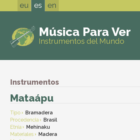
eu
es
en
Música Para Ver
Instrumentos del Mundo
Instrumentos
Mataápu
Tipo
Bramadera
Procedencia
Brasil
Etnia
Mehinaku
Materiales
Madera