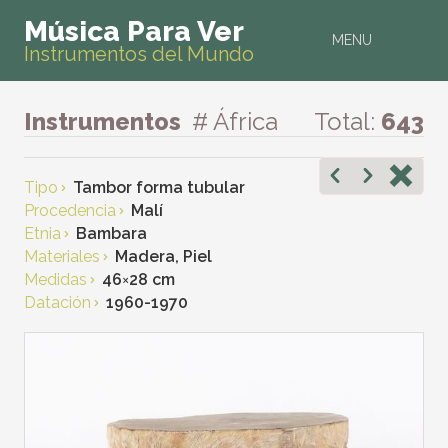
Música Para Ver
MENU
Instrumentos del Mundo
Instrumentos
# África
Total:
643
Tipo
Tambor forma tubular
Procedencia
Malí
Etnia
Bambara
Materiales
Madera, Piel
Medidas
46
×
28 cm
Datación
1960-1970