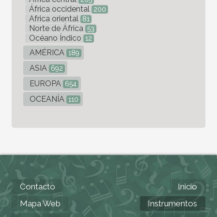
África occidental
200
Africa oriental
81
Norte de África
53
Océano Índico
12
AMÉRICA
189
ASIA
692
EUROPA
654
OCEANÍA
110
Contacto
Inicio
Mapa Web
Instrumentos