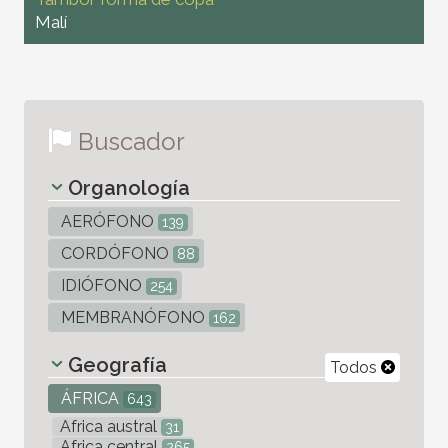
Malí
Buscador
Organología
AERÓFONO
139
CORDÓFONO
88
IDIÓFONO
254
MEMBRANÓFONO
162
Geografía
Todos
ÁFRICA
643
Africa austral
31
Africa central
265