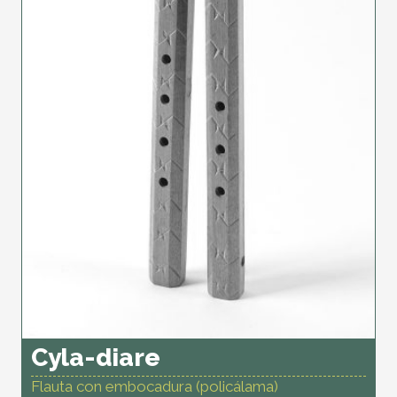
Cyla-diare
Flauta con embocadura (policálama)