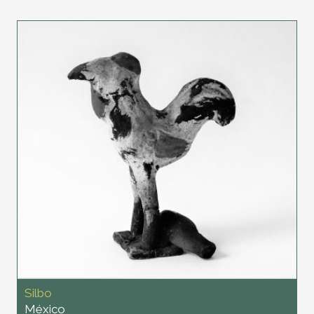
Silbo
México