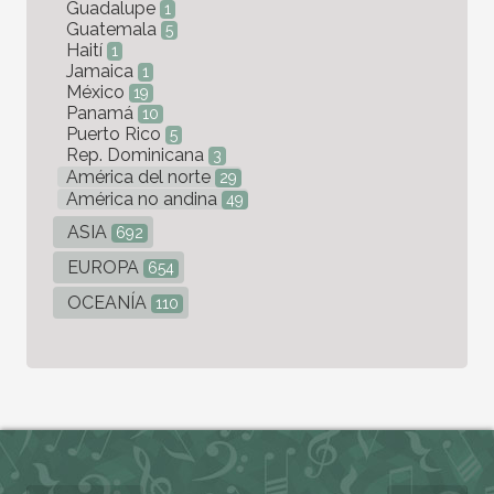
Guadalupe
1
Guatemala
5
Haití
1
Jamaica
1
México
19
Panamá
10
Puerto Rico
5
Rep. Dominicana
3
América del norte
29
América no andina
49
ASIA
692
EUROPA
654
OCEANÍA
110