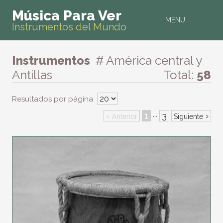
Música Para Ver
MENU
Instrumentos del Mundo
Instrumentos
# América central y
Antillas
Total:
58
Resultados por página
‹
1
3
›
···
Anterior
Siguiente