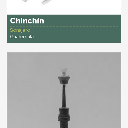
Chinchín
Sonajero
Guatemala