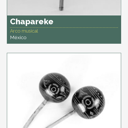
Chapareke
Arco musical
México