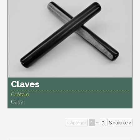
Claves
Crótalo
Cuba
‹
1
3
›
···
Anterior
Siguiente