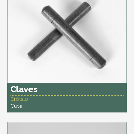
Claves
Crótalo
Cuba