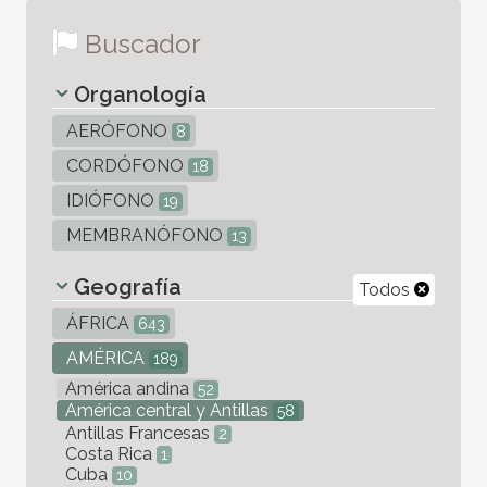
Buscador
Organología
AERÓFONO
8
CORDÓFONO
18
IDIÓFONO
19
MEMBRANÓFONO
13
Geografía
Todos
ÁFRICA
643
AMÉRICA
189
América andina
52
América central y Antillas
58
Antillas Francesas
2
Costa Rica
1
Cuba
10