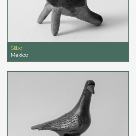
Silbo
México