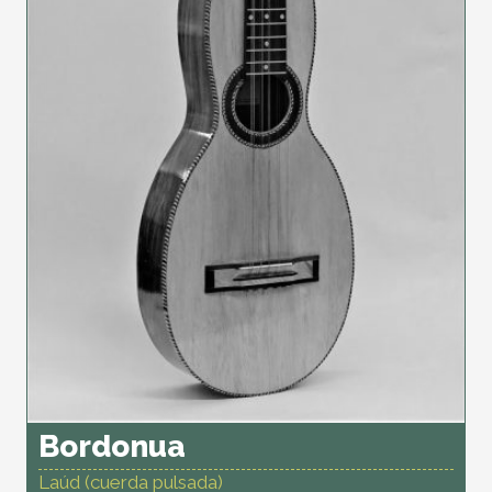
Bordonua
Laúd (cuerda pulsada)