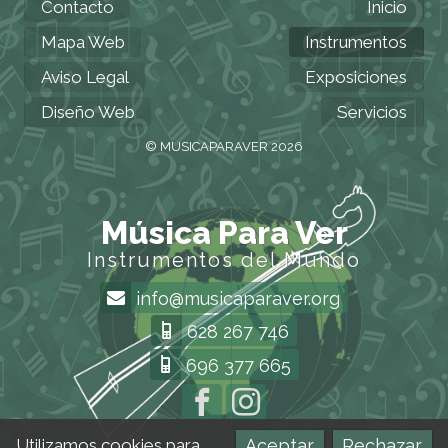
Contacto
Inicio
Mapa Web
Instrumentos
Aviso Legal
Exposiciones
Diseño Web
Servicios
© MUSICAPARAVER 2026
Música Para Ver
Instrumentos del Mundo
info@musicaparaver.org
628 267 746
696 377 665
Aceptar
Rechazar
Utilizamos cookies para