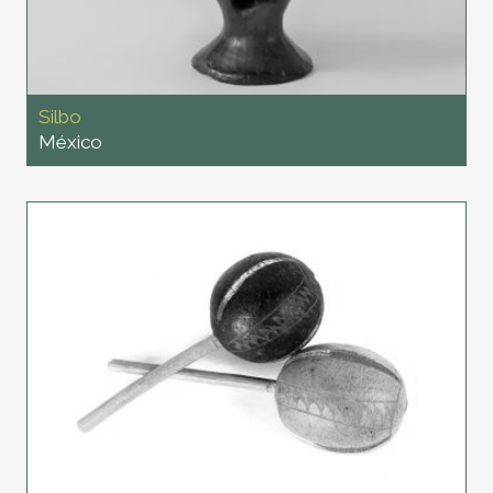
Silbo
México