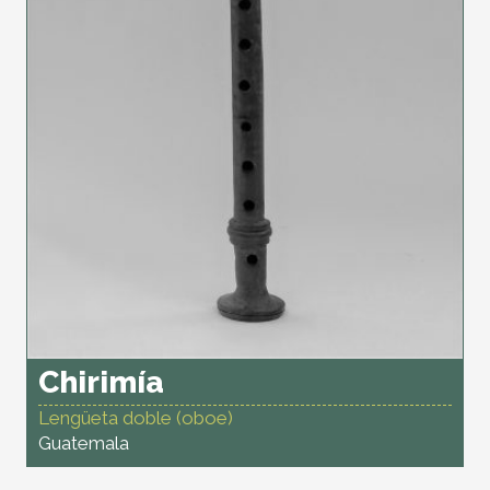
Chirimía
Lengüeta doble (oboe)
Guatemala