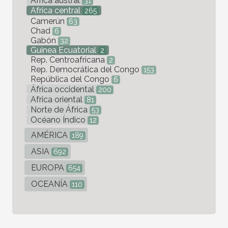
Africa austral
31
Africa central
265
Camerún
63
Chad
6
Gabón
32
Guinea Ecuatorial
2
Rep. Centroafricana
2
Rep. Democrática del Congo
153
República del Congo
6
África occidental
200
Africa oriental
81
Norte de África
53
Océano Índico
12
AMÉRICA
189
ASIA
692
EUROPA
654
OCEANÍA
110