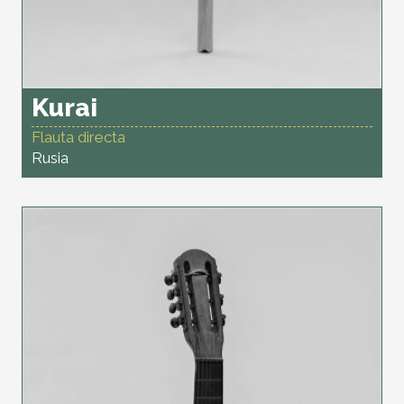
Kurai
Flauta directa
Rusia