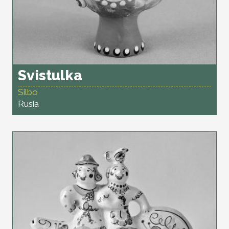
Svistulka
Silbo
Rusia