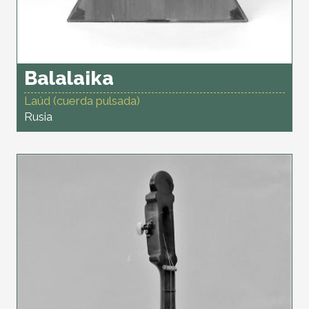
Balalaika
Laúd (cuerda pulsada)
Rusia