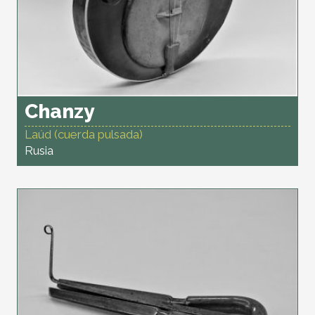
Chanzy
Laúd (cuerda pulsada)
Rusia