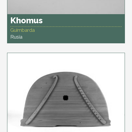
Khomus
Guimbarda
Rusia