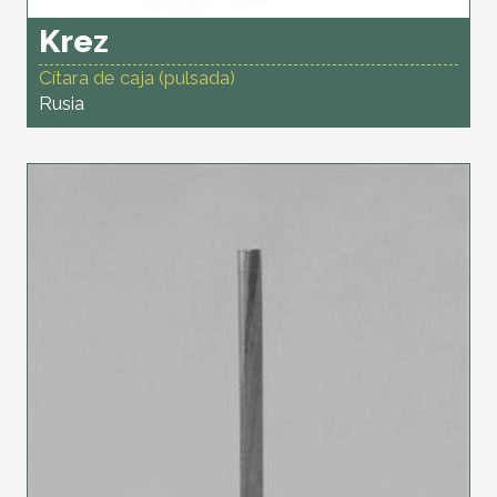
Krez
Cítara de caja (pulsada)
Rusia