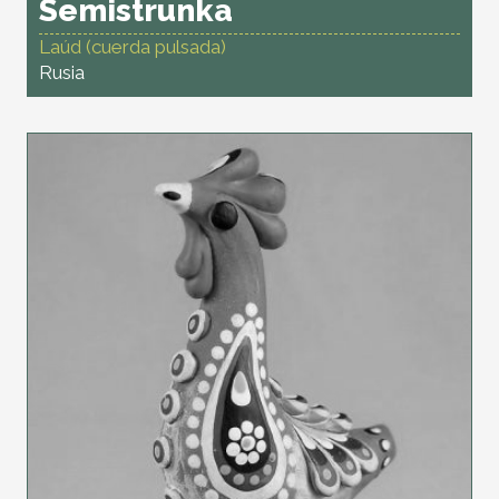
Semistrunka
Laúd (cuerda pulsada)
Rusia