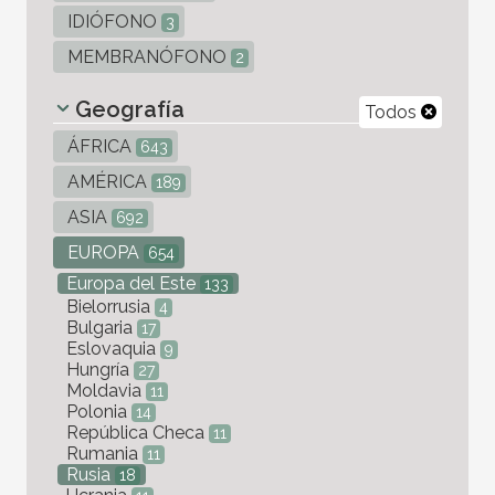
IDIÓFONO
3
MEMBRANÓFONO
2
Geografía
Todos
ÁFRICA
643
AMÉRICA
189
ASIA
692
EUROPA
654
Europa del Este
133
Bielorrusia
4
Bulgaria
17
Eslovaquia
9
Hungría
27
Moldavia
11
Polonia
14
República Checa
11
Rumania
11
Rusia
18