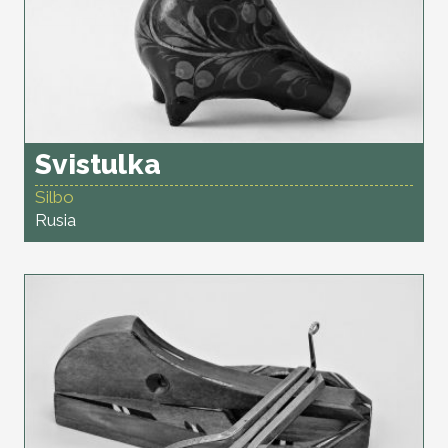
Svistulka
Silbo
Rusia