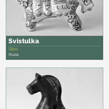
Svistulka
Silbo
Rusia