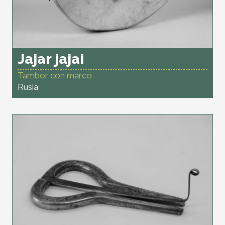
Jajar jajai
Tambor con marco
Rusia