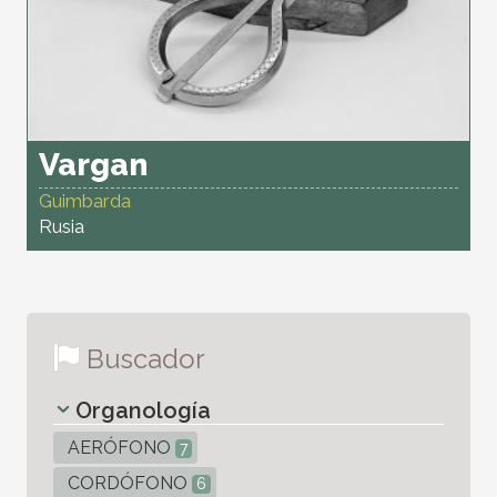
Vargan
Guimbarda
Rusia
Buscador
Organología
AERÓFONO
7
CORDÓFONO
6