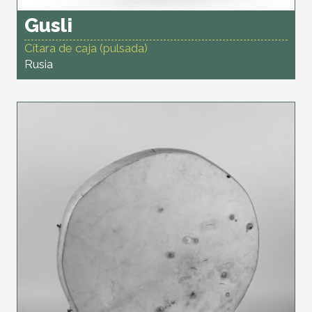
Gusli
Cítara de caja (pulsada)
Rusia