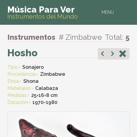
Música Para Ver
MENU
Instrumentos del Mundo
Instrumentos
# Zimbabwe
Total:
5
Hosho
Tipo
Sonajero
Procedencia
Zimbabwe
Etnia
Shona
Materiales
Calabaza
Medidas
25
×
16
×
8 cm
Datación
1970-1980