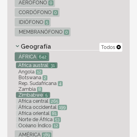
AERÓFONO
0
CORDÓFONO
0
IDIÓFONO
5
MEMBRANÓFONO
0
Geografía
Todos
ÁFRICA
642
Africa austral
31
Angola
12
Botswana
2
Rep. Sudafricana
4
Zambia
8
Zimbabwe
5
Africa central
265
África occidental
199
Africa oriental
81
Norte de África
53
Océano Índico
12
AMÉRICA
189