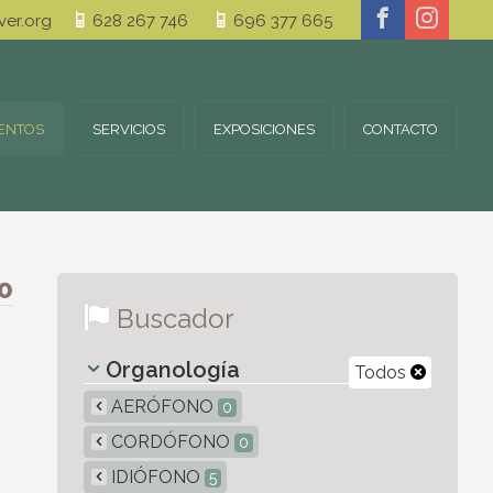
er.org
628 267 746
696 377 665
ENTOS
SERVICIOS
EXPOSICIONES
CONTACTO
0
Buscador
Organología
Todos
AERÓFONO
0
CORDÓFONO
0
IDIÓFONO
5