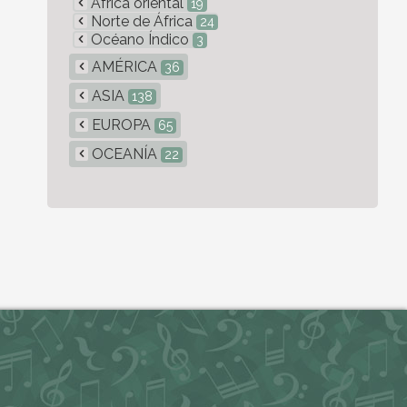
Africa oriental
19
Norte de África
24
Océano Índico
3
AMÉRICA
36
ASIA
138
EUROPA
65
OCEANÍA
22