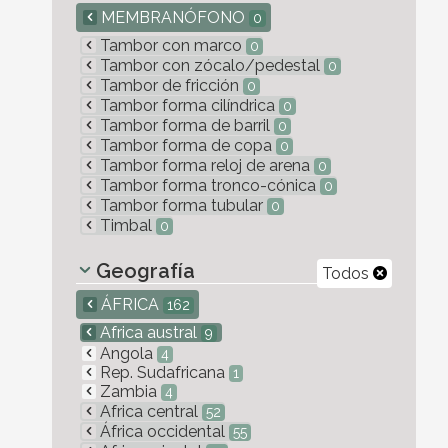
MEMBRANÓFONO
0
Tambor con marco
0
Tambor con zócalo/pedestal
0
Tambor de fricción
0
Tambor forma cilíndrica
0
Tambor forma de barril
0
Tambor forma de copa
0
Tambor forma reloj de arena
0
Tambor forma tronco-cónica
0
Tambor forma tubular
0
Timbal
0
Geografía
Todos
ÁFRICA
162
Africa austral
9
Angola
4
Rep. Sudafricana
1
Zambia
4
Africa central
52
África occidental
55