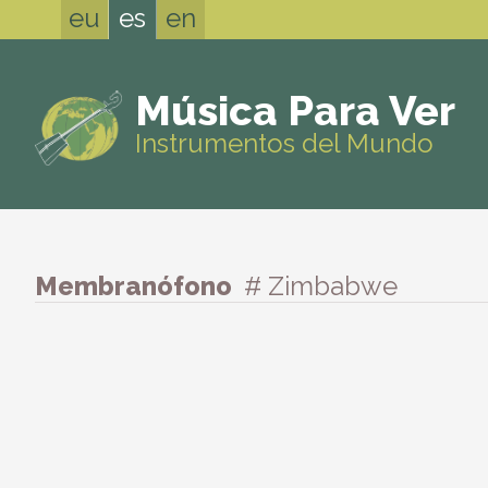
eu
es
en
Música Para Ver
Instrumentos del Mundo
Membranófono
# Zimbabwe