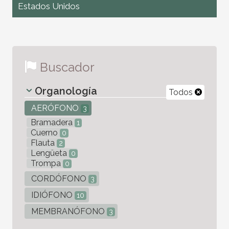
Estados Unidos
Buscador
Organología
Todos
AERÓFONO
3
Bramadera
1
Cuerno
0
Flauta
2
Lengüeta
0
Trompa
0
CORDÓFONO
3
IDIÓFONO
10
MEMBRANÓFONO
3