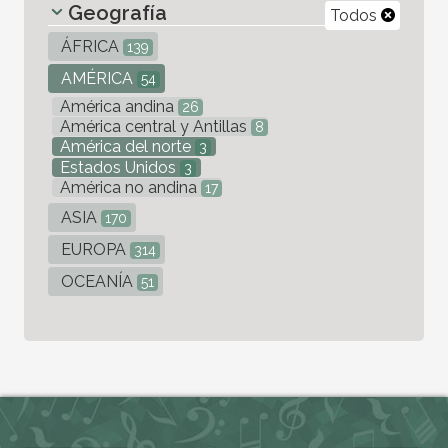
Geografía
Todos
ÁFRICA
139
AMÉRICA
54
América andina
26
América central y Antillas
8
América del norte
3
Estados Unidos
3
América no andina
17
ASIA
170
EUROPA
314
OCEANÍA
51