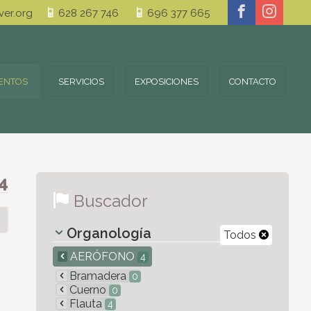
er.org
628 267 746
696 377 665
ENTOS
SERVICIOS
EXPOSICIONES
CONTACTO
4
Buscador
Organología
Todos
AERÓFONO
4
Bramadera
0
Cuerno
0
Flauta
4