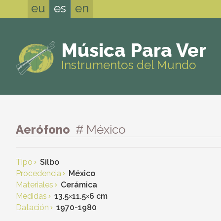
eu
es
en
Música Para Ver
Instrumentos del Mundo
Aerófono
# México
Tipo
Silbo
Procedencia
México
Materiales
Cerámica
Medidas
13.5
×
11.5
×
6 cm
Datación
1970-1980