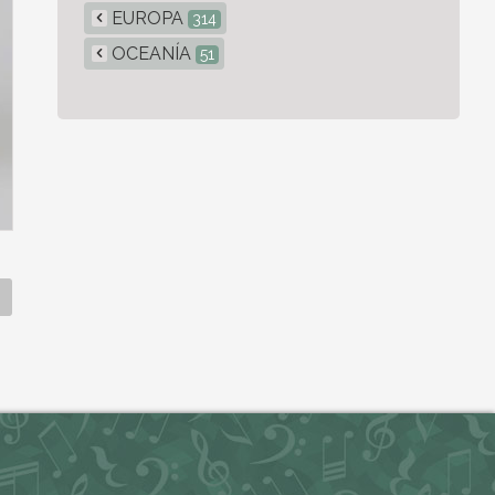
EUROPA
314
OCEANÍA
51