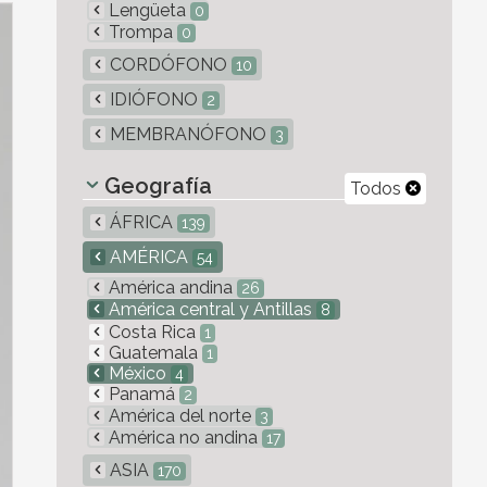
Lengüeta
0
Trompa
0
CORDÓFONO
10
IDIÓFONO
2
MEMBRANÓFONO
3
Geografía
Todos
ÁFRICA
139
AMÉRICA
54
América andina
26
América central y Antillas
8
Costa Rica
1
Guatemala
1
México
4
Panamá
2
América del norte
3
América no andina
17
ASIA
170