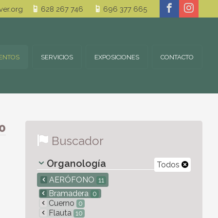
er.org
628 267 746
696 377 665
ENTOS
SERVICIOS
EXPOSICIONES
CONTACTO
0
Buscador
Organología
Todos
AERÓFONO
11
Bramadera
0
Cuerno
0
Flauta
10