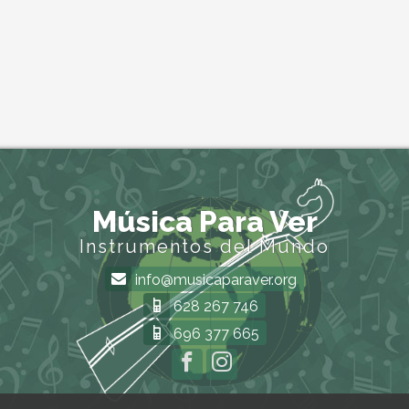
Música Para Ver
Instrumentos del Mundo
info@musicaparaver.org
628 267 746
696 377 665