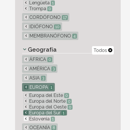
Lengüeta
1
Trompa
0
CORDÓFONO
17
IDIÓFONO
10
MEMBRANÓFONO
4
Geografía
Todos
ÁFRICA
0
AMÉRICA
3
ASIA
3
EUROPA
1
Europa del Este
0
Europa del Norte
0
Europa del Oeste
0
Europa del Sur
1
Eslovenia
1
OCEANÍA
8