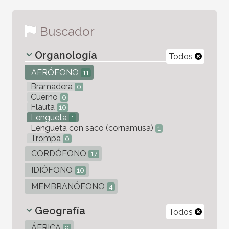
Buscador
Organología
Todos
AERÓFONO
11
Bramadera
0
Cuerno
0
Flauta
10
Lengüeta
1
Lengüeta con saco (cornamusa)
1
Trompa
0
CORDÓFONO
17
IDIÓFONO
10
MEMBRANÓFONO
4
Geografía
Todos
ÁFRICA
9