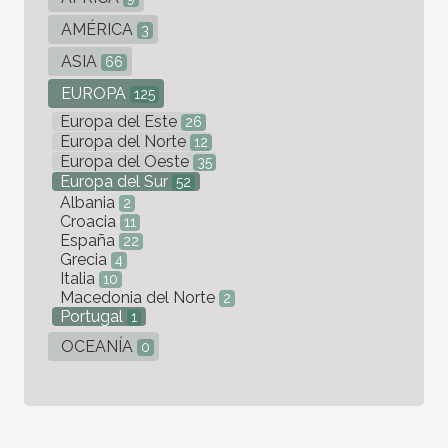
AMÉRICA
3
ASIA
66
EUROPA
125
Europa del Este
26
Europa del Norte
12
Europa del Oeste
35
Europa del Sur
52
Albania
2
Croacia
11
España
22
Grecia
4
Italia
10
Macedonia del Norte
2
Portugal
1
OCEANÍA
0