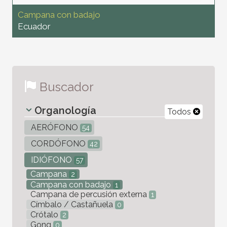
Campana con badajo
Ecuador
Buscador
Organología
Todos
AERÓFONO
54
CORDÓFONO
42
IDIÓFONO
57
Campana
2
Campana con badajo
1
Campana de percusión externa
1
Címbalo / Castañuela
0
Crótalo
2
Gong
0