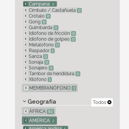
Campana
0
Címbalo / Castañuela
0
Crótalo
0
Gong
0
Guimbarda
0
Idiófono de fricción
0
Idiófono de golpeo
0
Metalófono
0
Raspador
1
Sanza
0
Sonaja
0
Sonajero
0
Tambor de hendidura
0
Xilófono
1
MEMBRANÓFONO
3
Geografía
Todos
ÁFRICA
82
AMÉRICA
2
América andina
1