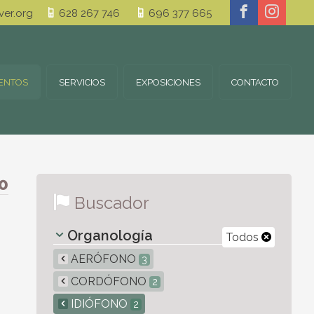
er.org
628 267 746
696 377 665
ENTOS
SERVICIOS
EXPOSICIONES
CONTACTO
0
Buscador
Organología
Todos
AERÓFONO
3
CORDÓFONO
2
IDIÓFONO
2