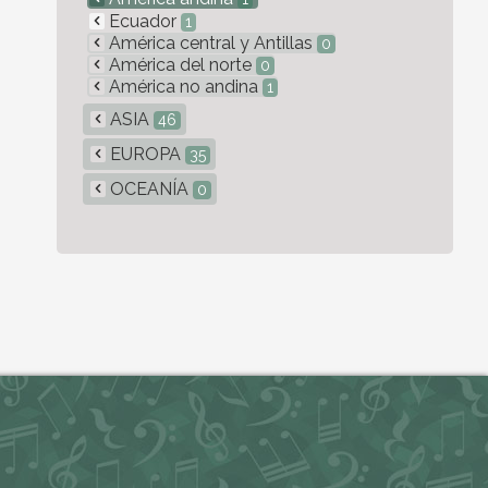
Ecuador
1
América central y Antillas
0
América del norte
0
América no andina
1
ASIA
46
EUROPA
35
OCEANÍA
0