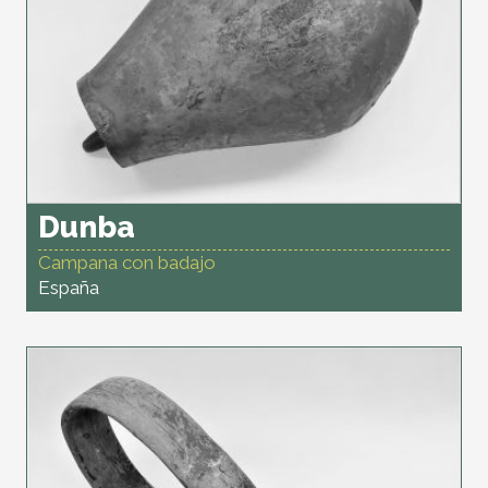
Dunba
Campana con badajo
España