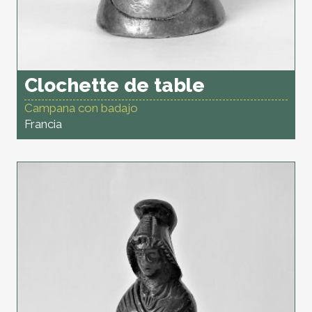
Clochette de table
Campana con badajo
Francia