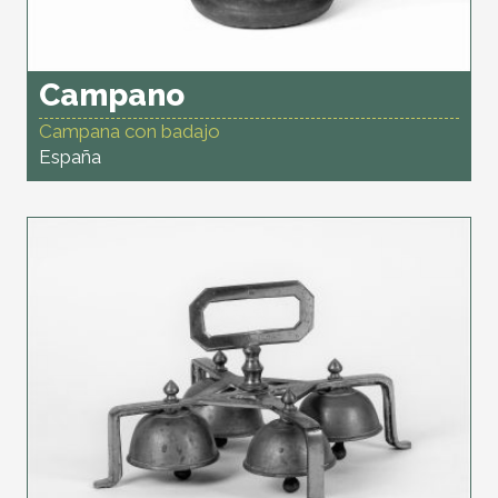
Campano
Campana con badajo
España