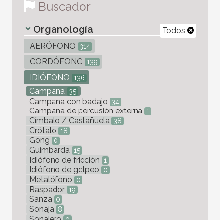
Buscador
Organología
Todos
AERÓFONO
314
CORDÓFONO
139
IDIÓFONO
136
Campana
35
Campana con badajo
34
Campana de percusión externa
1
Címbalo / Castañuela
38
Crótalo
18
Gong
0
Guimbarda
15
Idiófono de fricción
1
Idiófono de golpeo
0
Metalófono
0
Raspador
19
Sanza
0
Sonaja
8
Sonajero
0