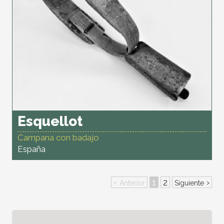
Esquellot
Campana con badajo
España
‹
1
2
›
Anterior
Siguiente