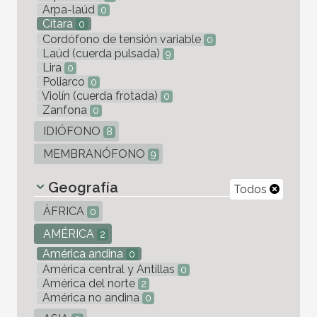
Arpa-laúd
0
Cítara
0
Cordófono de tensión variable
0
Laúd (cuerda pulsada)
9
Lira
0
Poliarco
0
Violín (cuerda frotada)
0
Zanfona
0
IDIÓFONO
8
MEMBRANÓFONO
9
Geografía
Todos
ÁFRICA
0
AMÉRICA
2
América andina
0
América central y Antillas
0
América del norte
2
América no andina
0