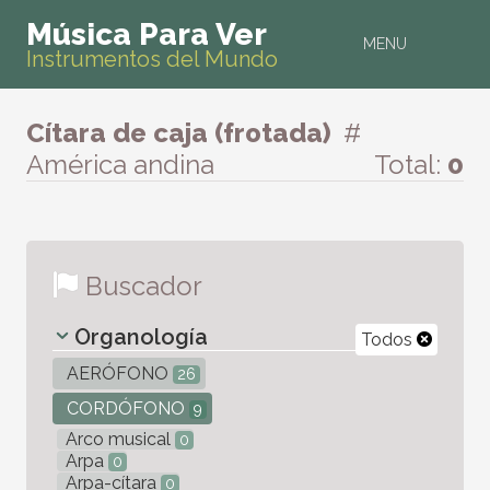
Música Para Ver
MENU
Instrumentos del Mundo
Cítara de caja (frotada)
#
América andina
Total:
0
Buscador
Organología
Todos
AERÓFONO
26
CORDÓFONO
9
Arco musical
0
Arpa
0
Arpa-cítara
0