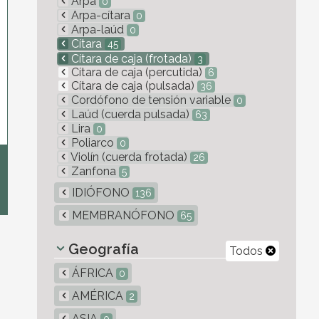
Arpa
0
Arpa-cítara
0
Arpa-laúd
0
Cítara
45
Cítara de caja (frotada)
3
Cítara de caja (percutida)
6
Cítara de caja (pulsada)
36
Cordófono de tensión variable
0
Laúd (cuerda pulsada)
63
Lira
0
Poliarco
0
Violín (cuerda frotada)
26
Zanfona
5
IDIÓFONO
136
MEMBRANÓFONO
65
Geografía
Todos
ÁFRICA
0
AMÉRICA
2
ASIA