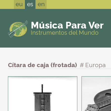
eu
es
en
Música Para Ver
Instrumentos del Mundo
Cítara de caja (frotada)
# Europa