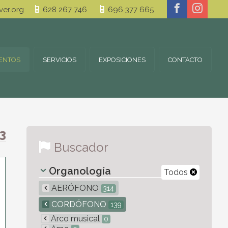
er.org
628 267 746
696 377 665
ENTOS
SERVICIOS
EXPOSICIONES
CONTACTO
3
Buscador
Organología
Todos
AERÓFONO
314
CORDÓFONO
139
Arco musical
0