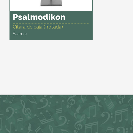
Psalmodikon
Cítara de caja (frotada)
Suecia