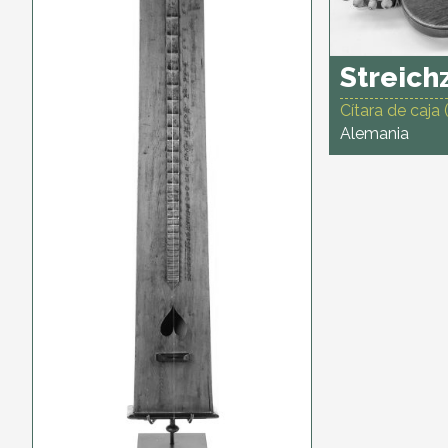
Streich
Cítara de caja 
Alemania