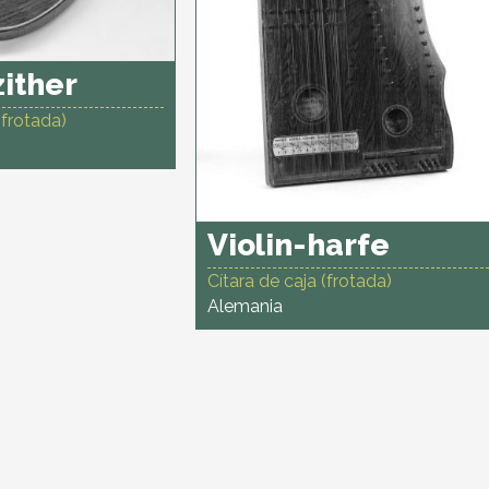
zither
(frotada)
Violin-harfe
Cítara de caja (frotada)
Alemania