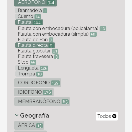
AERÓFONO
314
Bramadera
1
Cuerno
14
Flauta
164
Flauta con embocadura (policálama)
10
Flauta con embocadura (simple)
59
Flauta de Pan
7
Flauta directa
9
Flauta globular
21
Flauta travesera
3
Silbo
55
Lengüeta
125
Trompa
10
CORDÓFONO
139
IDIÓFONO
136
MEMBRANÓFONO
65
Geografía
Todos
ÁFRICA
13