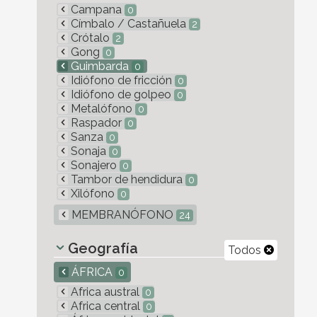
Campana
0
Címbalo / Castañuela
2
Crótalo
2
Gong
0
Guimbarda
0
Idiófono de fricción
0
Idiófono de golpeo
0
Metalófono
0
Raspador
0
Sanza
0
Sonaja
0
Sonajero
0
Tambor de hendidura
0
Xilófono
0
MEMBRANÓFONO
24
Geografía
Todos
ÁFRICA
0
Africa austral
0
Africa central
0