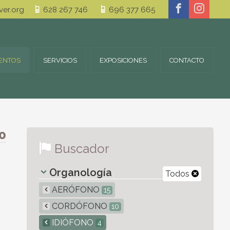
er.org
628 267 746
696 377 665
ENTOS
SERVICIOS
EXPOSICIONES
CONTACTO
0
Buscador
Organología
Todos
AERÓFONO
15
CORDÓFONO
10
IDIÓFONO
4