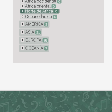
África occidental
0
Africa oriental
0
Norte de África
0
Océano Índico
0
AMÉRICA
2
ASIA
21
EUROPA
15
OCEANÍA
7