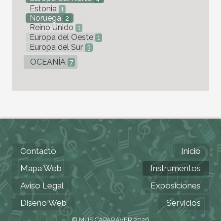
Estonia
1
Noruega
2
Reino Unido
1
Europa del Oeste
1
Europa del Sur
3
OCEANÍA
7
Contacto
Inicio
Mapa Web
Instrumentos
Aviso Legal
Exposiciones
Diseño Web
Servicios
© MUSICAPARAVER 2026