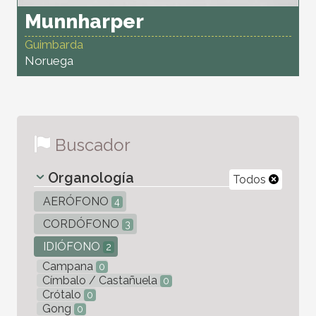
Munnharper
Guimbarda
Noruega
Buscador
Organología
Todos
AERÓFONO
4
CORDÓFONO
3
IDIÓFONO
2
Campana
0
Címbalo / Castañuela
0
Crótalo
0
Gong
0