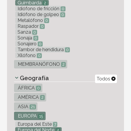
Guimbarda
2
Idiófono de fricción
0
Idiófono de golpeo
0
Metalófono
0
Raspador
0
Sanza
0
Sonaja
0
Sonajero
0
Tambor de hendidura
0
Xilófono
0
MEMBRANÓFONO
2
Geografía
Todos
ÁFRICA
0
AMÉRICA
2
ASIA
21
EUROPA
15
Europa del Este
7
Europa del Norte
4