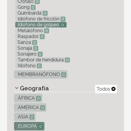
Crótalo
0
Gong
0
Guimbarda
0
Idiófono de fricción
0
Idiófono de golpeo
0
Metalófono
0
Raspador
0
Sanza
0
Sonaja
0
Sonajero
0
Tambor de hendidura
0
Xilófono
0
MEMBRANÓFONO
0
Geografía
Todos
ÁFRICA
0
AMÉRICA
0
ASIA
2
EUROPA
0