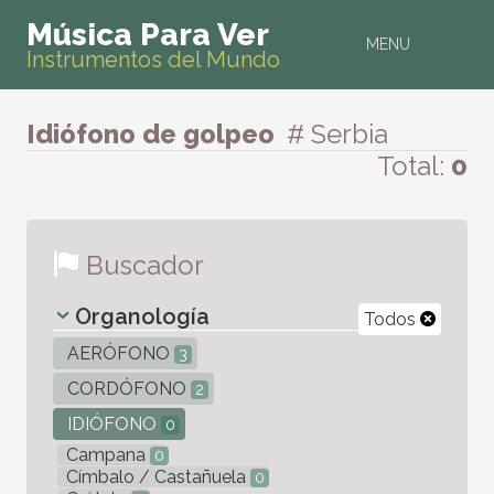
Música Para Ver
MENU
Instrumentos del Mundo
Idiófono de golpeo
# Serbia
Total:
0
Buscador
Organología
Todos
AERÓFONO
3
CORDÓFONO
2
IDIÓFONO
0
Campana
0
Címbalo / Castañuela
0