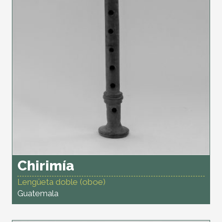
Chirimía
Lengüeta doble (oboe)
Guatemala