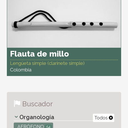
Flauta de millo
Lengüeta simple (clarinete simple)
Colombia
Buscador
Organología
Todos
AERÓFONO
54