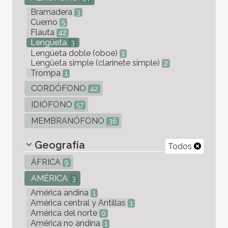
Bramadera
3
Cuerno
5
Flauta
42
Lengüeta
3
Lengüeta doble (oboe)
1
Lengüeta simple (clarinete simple)
2
Trompa
1
CORDÓFONO
42
IDIÓFONO
57
MEMBRANÓFONO
36
Geografía
Todos
ÁFRICA
9
AMÉRICA
3
América andina
1
América central y Antillas
1
América del norte
0
América no andina
1