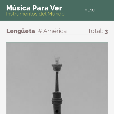
Música Para Ver
MENU
Instrumentos del Mundo
Lengüeta
# América
Total:
3