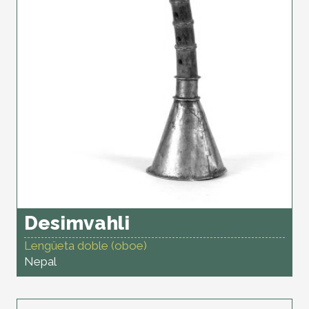
Desimvahli
Lengüeta doble (oboe)
Nepal