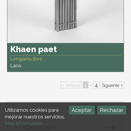
Khaen paet
Lengüeta libre
Laos
‹
1
4
›
···
Anterior
Siguiente
Aceptar
Rechazar
Utilizamos cookies para
Buscador
mejorar nuestros servicios.
Más información
Organología
Todos