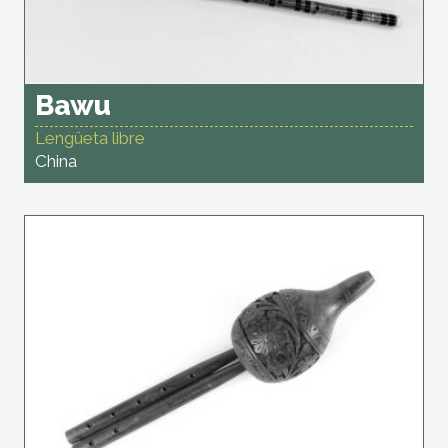
Bawu
Lengüeta libre
China