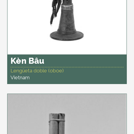
Kèn Bâu
Lengüeta doble (oboe)
Vietnam