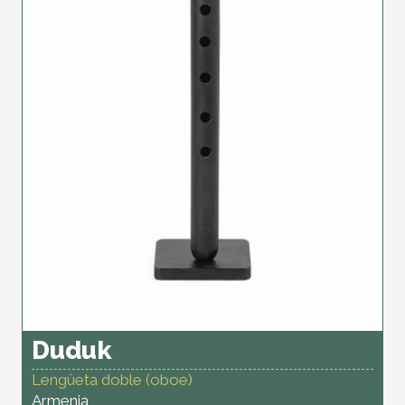
Duduk
Lengüeta doble (oboe)
Armenia