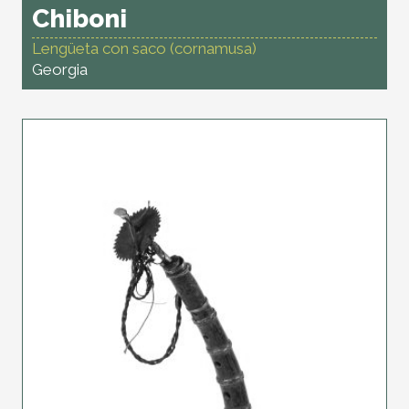
Chiboni
Lengüeta con saco (cornamusa)
Georgia