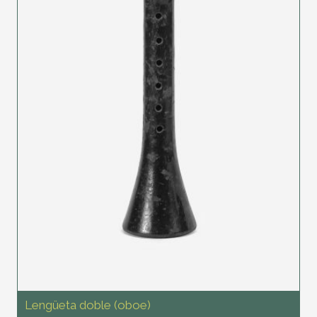
Lengüeta doble (oboe)