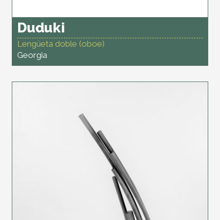
Duduki
Lengüeta doble (oboe)
Georgia