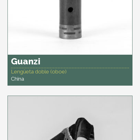
Guanzi
Lengüeta doble (oboe)
China