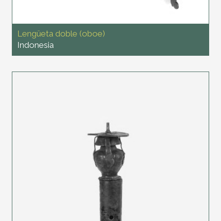
Lengüeta doble (oboe)
Indonesia