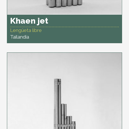
Khaen jet
Lengüeta libre
Tailandia