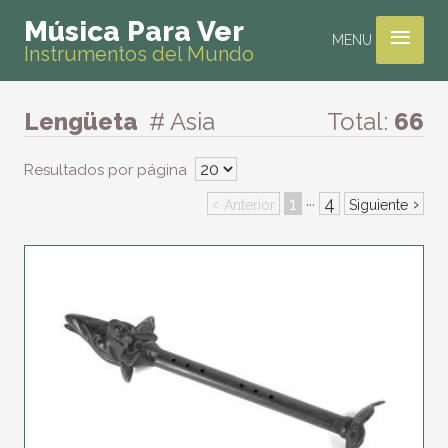
≡
Música Para Ver
MENU
Instrumentos del Mundo
Lengüeta
# Asia
Total:
66
Resultados por página
‹
1
4
›
···
Anterior
Siguiente