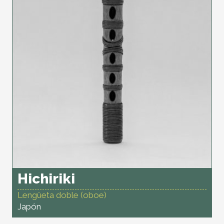
Hichiriki
Lengüeta doble (oboe)
Japón