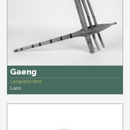
Gaeng
Lengüeta libre
Laos