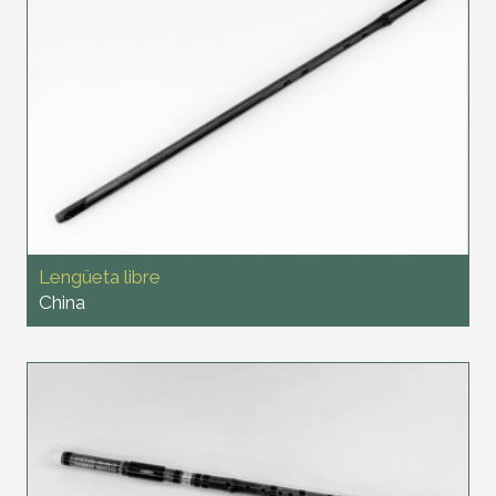
Lengüeta libre
China