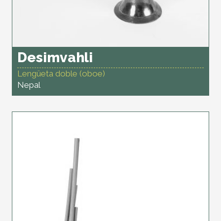
Desimvahli
Lengüeta doble (oboe)
Nepal