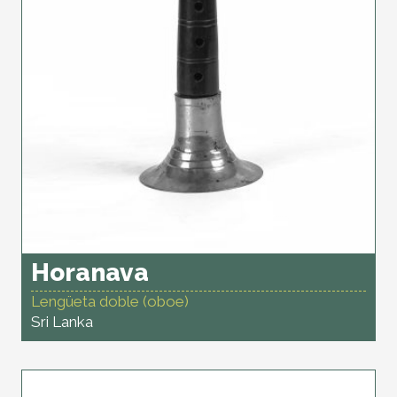
Horanava
Lengüeta doble (oboe)
Sri Lanka