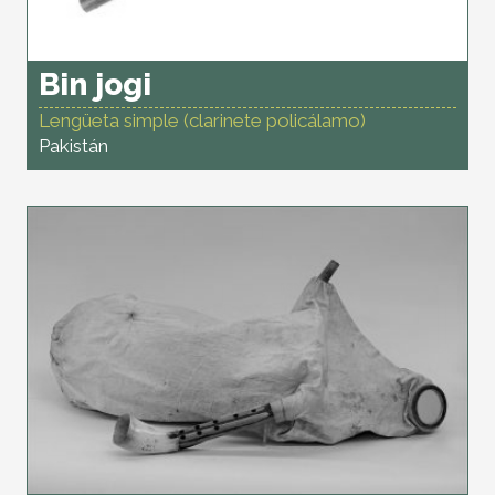
Bin jogi
Lengüeta simple (clarinete policálamo)
Pakistán