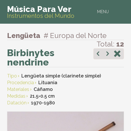
Música Para Ver
MENU
Instrumentos del Mundo
Lengüeta
# Europa del Norte
Total:
12
Birbinytes
nendrine
Tipo
Lengüeta simple (clarinete simple)
Procedencia
Lituania
Materiales
Cáñamo
Medidas
21.5
×
0.5 cm
Datación
1970-1980