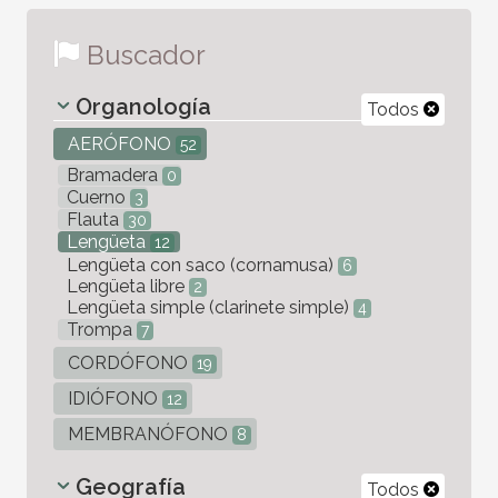
Buscador
Organología
Todos
AERÓFONO
52
Bramadera
0
Cuerno
3
Flauta
30
Lengüeta
12
Lengüeta con saco (cornamusa)
6
Lengüeta libre
2
Lengüeta simple (clarinete simple)
4
Trompa
7
CORDÓFONO
19
IDIÓFONO
12
MEMBRANÓFONO
8
Geografía
Todos