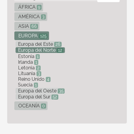
ÁFRICA
9
AMÉRICA
3
ASIA
66
EUROPA
125
Europa del Este
26
Europa del Norte
12
Estonia
1
Irlanda
1
Letonia
2
Lituania
3
Reino Unido
4
Suecia
1
Europa del Oeste
35
Europa del Sur
52
OCEANÍA
0