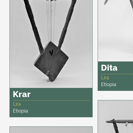
Dita
Lira
Etiopía
Krar
Lira
Etiopía