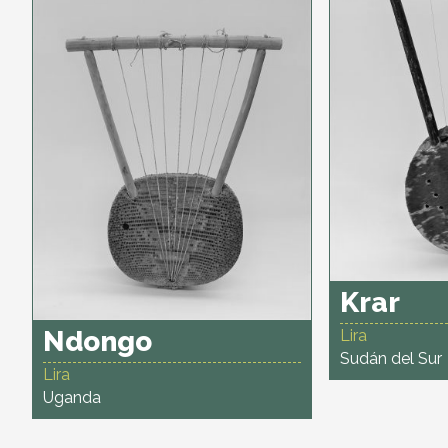
Krar
Ndongo
Lira
Sudán del Sur
Lira
Uganda