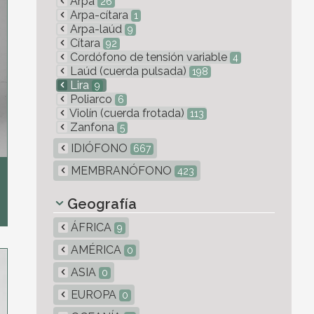
Arpa
26
Arpa-cítara
1
Arpa-laúd
9
Cítara
92
Cordófono de tensión variable
4
Laúd (cuerda pulsada)
198
Lira
9
Poliarco
6
Violín (cuerda frotada)
113
Zanfona
5
IDIÓFONO
667
MEMBRANÓFONO
423
Geografía
ÁFRICA
9
AMÉRICA
0
ASIA
0
EUROPA
0