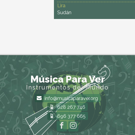
Lira
Sudán
Música Para Ver
Instrumentos del Mundo
info@musicaparaver.org
628 267 746
696 377 665