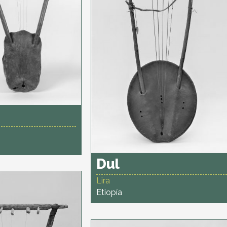
Dul
Lira
Etiopía