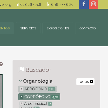
er.org
628 267 746
696 377 665
ENTOS
SERVICIOS
EXPOSICIONES
CONTACTO
9
Buscador
Organología
Todos
AERÓFONO
728
CORDÓFONO
470
Arco musical
7