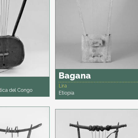
Bagana
Lira
ica del Congo
Etiopía