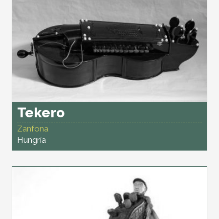
Tekero
Zanfona
Hungría