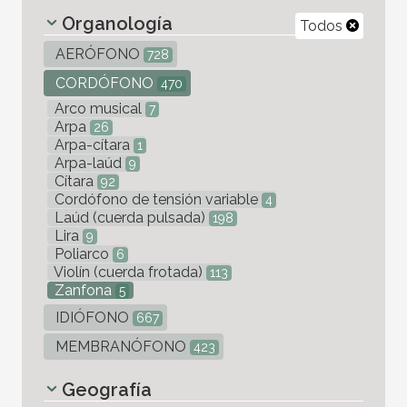
Organología
Todos
AERÓFONO
728
CORDÓFONO
470
Arco musical
7
Arpa
26
Arpa-cítara
1
Arpa-laúd
9
Cítara
92
Cordófono de tensión variable
4
Laúd (cuerda pulsada)
198
Lira
9
Poliarco
6
Violín (cuerda frotada)
113
Zanfona
5
IDIÓFONO
667
MEMBRANÓFONO
423
Geografía