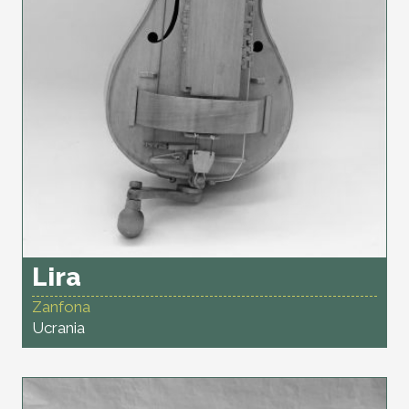
Lira
Zanfona
Ucrania