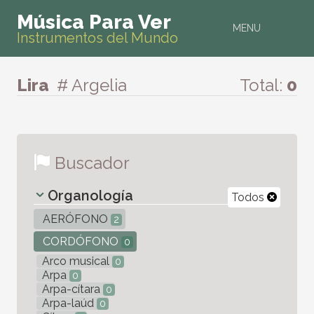
Música Para Ver
MENU
Instrumentos del Mundo
Lira
# Argelia
Total:
0
Buscador
Organología
Todos
AERÓFONO
2
CORDÓFONO
0
Arco musical
0
Arpa
0
Arpa-cítara
0
Arpa-laúd
0