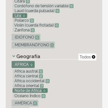
Cítara
0
Cordófono de tensión variable
0
Laúd (cuerda pulsada)
0
Lira
0
Poliarco
0
Violín (cuerda frotada)
0
Zanfona
0
IDIÓFONO
0
MEMBRANÓFONO
1
Geografía
Todos
ÁFRICA
9
Africa austral
0
Africa central
2
África occidental
0
Africa oriental
7
Norte de África
0
Océano Índico
0
AMÉRICA
0