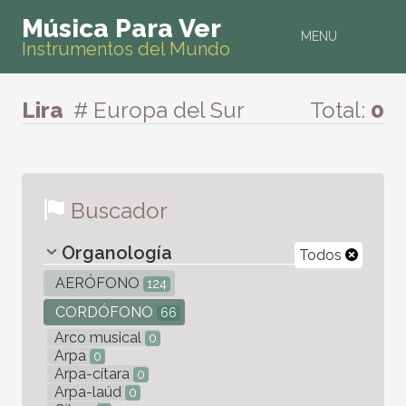
Música Para Ver
MENU
Instrumentos del Mundo
Lira
# Europa del Sur
Total:
0
Buscador
Organología
Todos
AERÓFONO
124
CORDÓFONO
66
Arco musical
0
Arpa
0
Arpa-cítara
0
Arpa-laúd
0