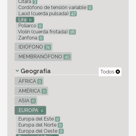
Cítara
3
Cordófono de tensión variable
0
Laúd (cuerda pulsada)
47
Lira
0
Poliarco
0
Violín (cuerda frotada)
16
Zanfona
0
IDIÓFONO
74
MEMBRANÓFONO
45
Geografía
Todos
ÁFRICA
9
AMÉRICA
0
ASIA
0
EUROPA
0
Europa del Este
0
Europa del Norte
0
Europa del Oeste
0