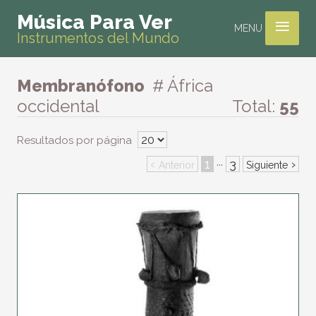
≡
Música Para Ver
MENU
Instrumentos del Mundo
Membranófono
# África
occidental
Total:
55
Resultados por página
‹
1
3
›
···
Anterior
Siguiente