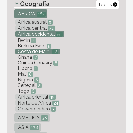
Geografía
Todos
ÁFRICA
162
Africa austral
9
Africa central
52
África occidental
55
Benin
2
Burkina Faso
5
Costa de Marfil
12
Ghana
7
Guinea Conakry
8
Liberia
1
Malí
6
Nigeria
6
Senegal
2
Togo
6
Africa oriental
19
Norte de África
24
Océano Índico
3
AMÉRICA
36
ASIA
138