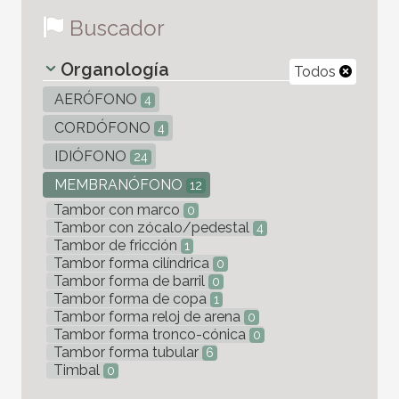
Buscador
Organología
Todos
AERÓFONO
4
CORDÓFONO
4
IDIÓFONO
24
MEMBRANÓFONO
12
Tambor con marco
0
Tambor con zócalo/pedestal
4
Tambor de fricción
1
Tambor forma cilíndrica
0
Tambor forma de barril
0
Tambor forma de copa
1
Tambor forma reloj de arena
0
Tambor forma tronco-cónica
0
Tambor forma tubular
6
Timbal
0