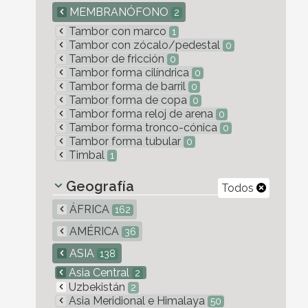
MEMBRANÓFONO
2
Tambor con marco
1
Tambor con zócalo/pedestal
0
Tambor de fricción
0
Tambor forma cilíndrica
0
Tambor forma de barril
0
Tambor forma de copa
0
Tambor forma reloj de arena
0
Tambor forma tronco-cónica
0
Tambor forma tubular
0
Timbal
1
Geografía
Todos
ÁFRICA
162
AMÉRICA
36
ASIA
138
Asia Central
2
Uzbekistán
2
Asia Meridional e Himalaya
50