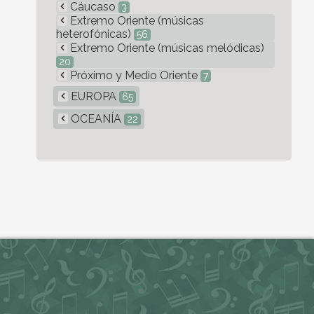
Cáucaso
3
Extremo Oriente (músicas
heterofónicas)
56
Extremo Oriente (músicas melódicas)
20
Próximo y Medio Oriente
7
EUROPA
65
OCEANÍA
22