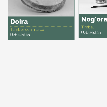
Nog'or
Doira
Timbal
Tambor con marco
Uzbekistán
Uzbekistán