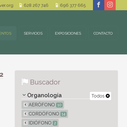
er.org
628 267 746
696 377 665
ENTOS
SERVICIOS
EXPOSICIONES
CONTACTO
2
Buscador
Organología
Todos
AERÓFONO
10
CORDÓFONO
14
IDIÓFONO
2