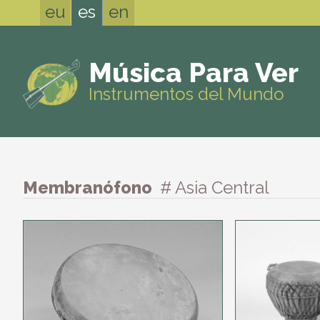
eu
es
en
Música Para Ver
Instrumentos del Mundo
Membranófono
# Asia Central