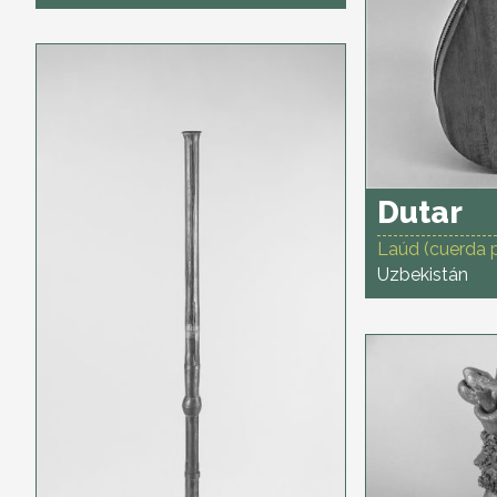
Dutar
Laúd (cuerda 
Uzbekistán