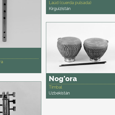
Laúd (cuerda pulsada)
Kirguizistán
ra
Nog'ora
Timbal
Uzbekistán