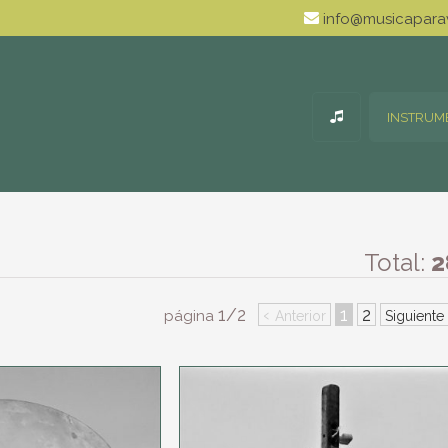
info@musicaparav
INSTRUM
Total:
2
1/2
‹
1
2
página
Anterior
Siguiente