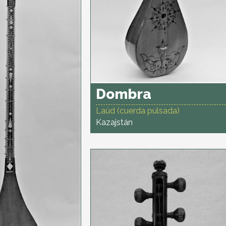
Dombra
Laúd (cuerda pulsada)
Kazajstán