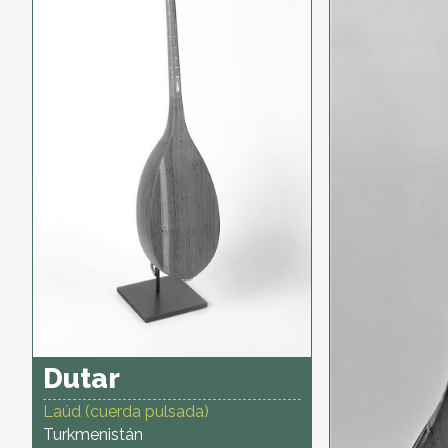
Dutar
Laúd (cuerda pulsada)
Turkmenistán