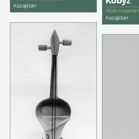
Kobyz
Kazajstán
Violín (cuerda 
Kazajstán