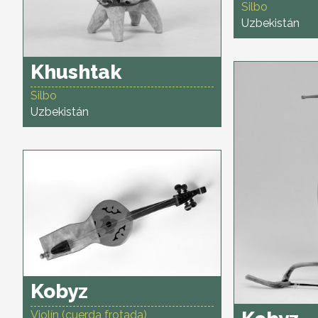
Silbo
Uzbekistán
Khushtak
Silbo
Uzbekistán
Kobyz
Violín (cuerda frotada)