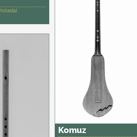
frotada)
Komuz