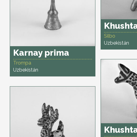
Khusht
Silbo
Uzbekistán
Karnay prima
Trompa
Uzbekistán
Khusht