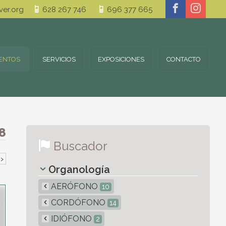
er.org
628 267 746
696 377 665
ENTOS
SERVICIOS
EXPOSICIONES
CONTACTO
8
Buscador
›
Organología
AERÓFONO
10
CORDÓFONO
14
IDIÓFONO
2