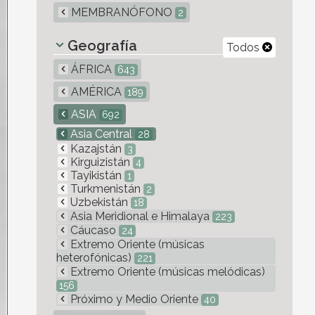
MEMBRANÓFONO
2
Geografía
Todos
ÁFRICA
643
AMÉRICA
189
ASIA
692
Asia Central
28
Kazajstán
3
Kirguizistán
4
Tayikistán
1
Turkmenistán
2
Uzbekistán
18
Asia Meridional e Himalaya
223
Cáucaso
24
Extremo Oriente (músicas
heterofónicas)
221
Extremo Oriente (músicas melódicas)
156
Próximo y Medio Oriente
40