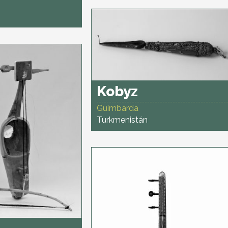
Kobyz
Guimbarda
Turkmenistán