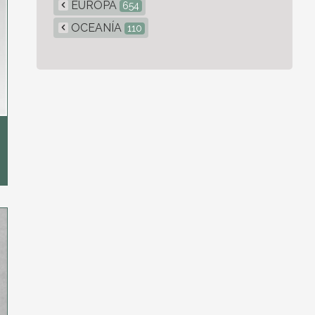
EUROPA
654
OCEANÍA
110