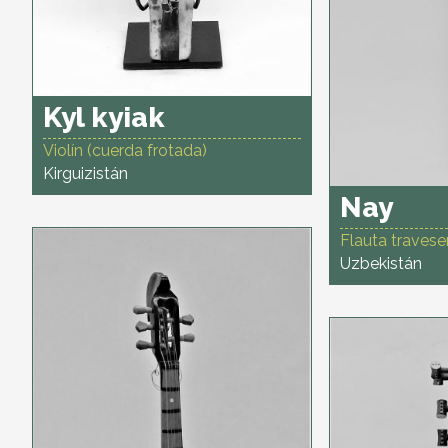
Kyl kyiak
Violín (cuerda frotada)
Kirguizistán
Nay
Flauta travese
Uzbekistán