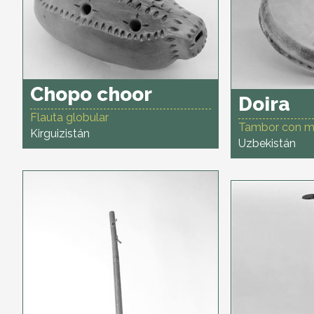
Chopo choor
Doira
Flauta globular
Tambor con m
Kirguizistán
Uzbekistán