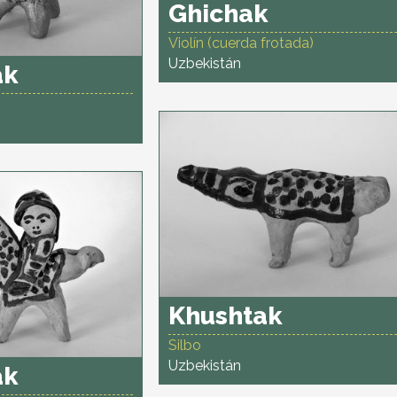
Ghichak
Violín (cuerda frotada)
Uzbekistán
ak
Khushtak
Silbo
Uzbekistán
ak