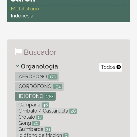
Metalófono
Indonesia
Buscador
Organología
Todos
AERÓFONO
170
CORDÓFONO
194
IDIÓFONO
190
Campana
46
Címbalo / Castañuela
28
Crótalo
17
Gong
20
Guimbarda
21
Idiófono de fricción
0