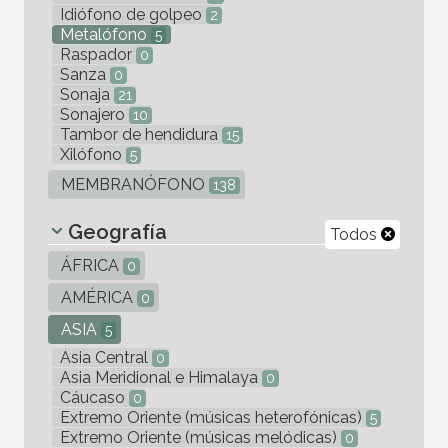
Idiófono de golpeo
2
Metalófono
5
Raspador
0
Sanza
0
Sonaja
21
Sonajero
10
Tambor de hendidura
15
Xilófono
5
MEMBRANÓFONO
138
Geografía
Todos
ÁFRICA
0
AMÉRICA
0
ASIA
5
Asia Central
0
Asia Meridional e Himalaya
0
Cáucaso
0
Extremo Oriente (músicas heterofónicas)
5
Extremo Oriente (músicas melódicas)
0