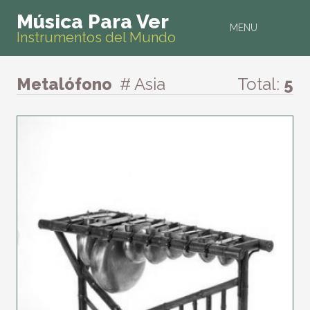
Música Para Ver
MENU
Instrumentos del Mundo
Metalófono
# Asia
Total:
5