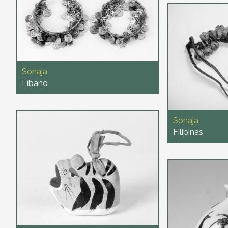
Sonaja
Líbano
Sonaja
Filipinas