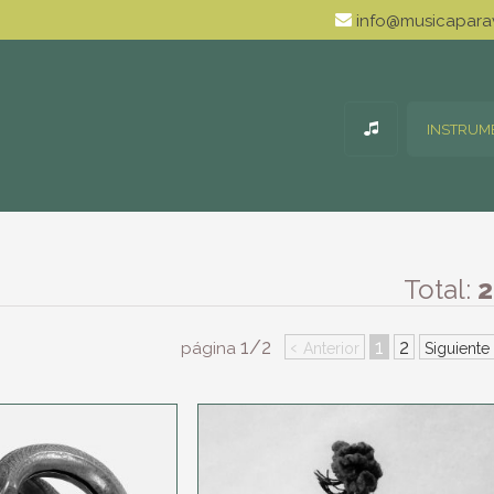
info@musicaparav
INSTRUM
Total:
2
1/2
‹
1
2
página
Anterior
Siguiente