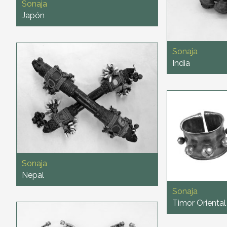
Sonaja
Japón
Sonaja
India
Sonaja
Nepal
Sonaja
Timor Oriental