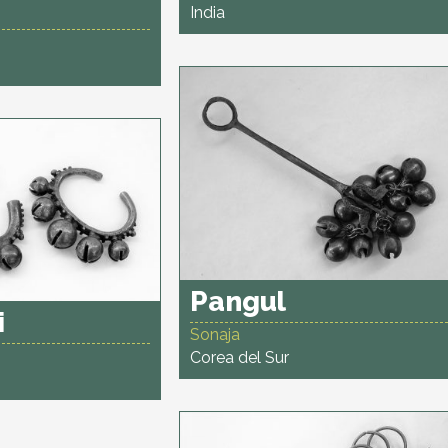
India
Pangul
i
Sonaja
Corea del Sur