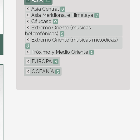
ASIA
21
Asia Central
0
Asia Meridional e Himalaya
7
Cáucaso
0
Extremo Oriente (músicas
heterofónicas)
5
Extremo Oriente (músicas melódicas)
8
Próximo y Medio Oriente
1
EUROPA
8
OCEANÍA
5