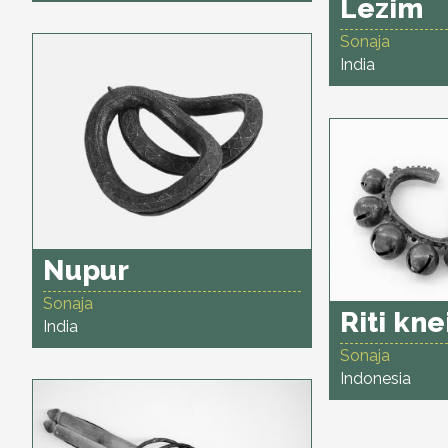
Lezim
Sonaja
India
Nupur
Sonaja
Riti kne
India
Sonaja
Indonesia