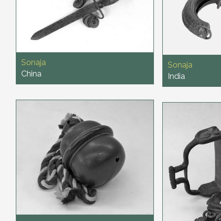
Sonaja
Sonaja
China
India