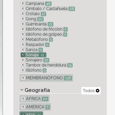
Campana
46
Címbalo / Castañuela
28
Crótalo
17
Gong
20
Guimbarda
21
Idiófono de fricción
0
Idiófono de golpeo
2
Metalófono
5
Raspador
0
Sanza
0
Sonaja
21
Sonajero
10
Tambor de hendidura
15
Xilófono
5
MEMBRANÓFONO
138
Geografía
Todos
ÁFRICA
20
AMÉRICA
6