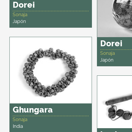
Dorei
Sonaja
Japón
Dorei
Sonaja
Japón
Ghungara
Sonaja
India