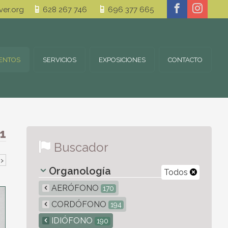
er.org
628 267 746
696 377 665
ENTOS
SERVICIOS
EXPOSICIONES
CONTACTO
1
Buscador
›
Organología
Todos
AERÓFONO
170
CORDÓFONO
194
IDIÓFONO
190