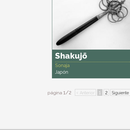
Shakujō
Sonaja
Japón
1/2
‹
1
2
página
Anterior
Siguiente