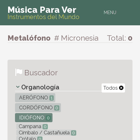
Música Para Ver
MENU
Instrumentos del Mundo
Metalófono
# Micronesia
Total:
0
Buscador
Organología
Todos
AERÓFONO
1
CORDÓFONO
0
IDIÓFONO
0
Campana
0
Címbalo / Castañuela
0
Crótalo
0