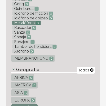
Gong
0
Guimbarda
0
Idiófono de fricción
0
Idiófono de golpeo
0
Metalófono
0
Raspador
0
Sanza
0
Sonaja
0
Sonajero
0
Tambor de hendidura
0
Xilófono
0
MEMBRANÓFONO
0
Geografía
Todos
ÁFRICA
0
AMÉRICA
0
ASIA
5
EUROPA
0