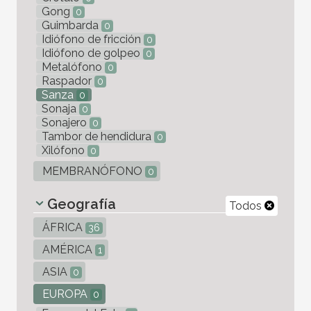
Gong
0
Guimbarda
0
Idiófono de fricción
0
Idiófono de golpeo
0
Metalófono
0
Raspador
0
Sanza
0
Sonaja
0
Sonajero
0
Tambor de hendidura
0
Xilófono
0
MEMBRANÓFONO
0
Geografía
Todos
ÁFRICA
36
AMÉRICA
1
ASIA
0
EUROPA
0