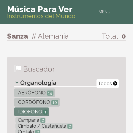
Música Para Ver
MENU
Instrumentos del Mundo
Sanza
# Alemania
Total:
0
Buscador
Organología
Todos
AERÓFONO
19
CORDÓFONO
10
IDIÓFONO
1
Campana
0
Címbalo / Castañuela
0
Crótalo
0