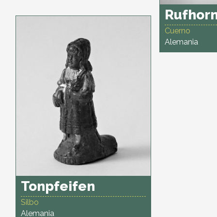
Rufhor
Cuerno
Alemania
Tonpfeifen
Silbo
Alemania