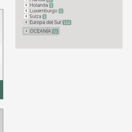
Holanda
1
Luxemburgo
2
Suiza
1
Europa del Sur
124
OCEANÍA
51