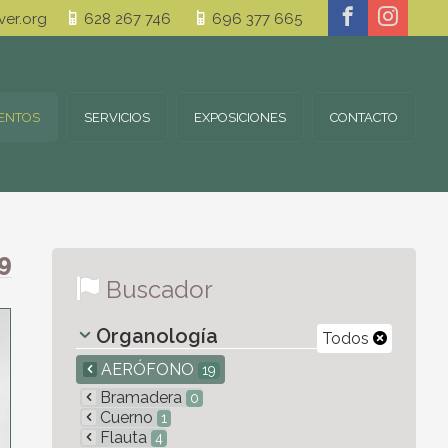
er.org
628 267 746
696 377 665
ENTOS
SERVICIOS
EXPOSICIONES
CONTACTO
9
Buscador
Organología
Todos
AERÓFONO
19
Bramadera
0
Cuerno
1
Flauta
4