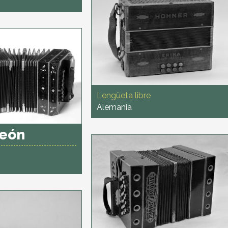
Lengüeta libre
Alemania
eón