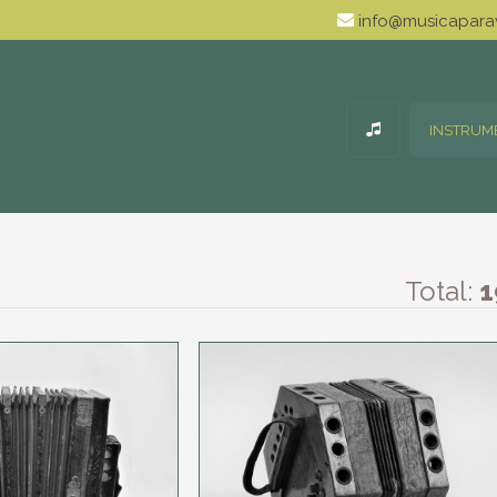
info@musicaparav
INSTRUM
Total:
1