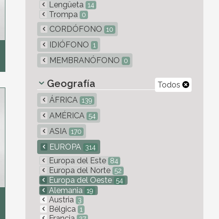
Lengüeta
14
Trompa
0
CORDÓFONO
10
IDIÓFONO
1
MEMBRANÓFONO
0
Geografía
Todos
ÁFRICA
139
AMÉRICA
54
ASIA
170
EUROPA
314
Europa del Este
84
Europa del Norte
52
Europa del Oeste
54
Alemania
19
Austria
3
Bélgica
1
Francia
27