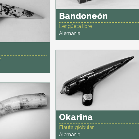
Bandoneón
Lengüeta libre
Alemania
a
r
Okarina
Flauta globular
Alemania