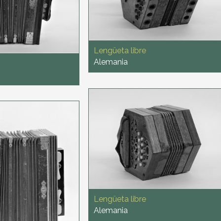
Lengüeta libre
Alemania
Lengüeta libre
Alemania