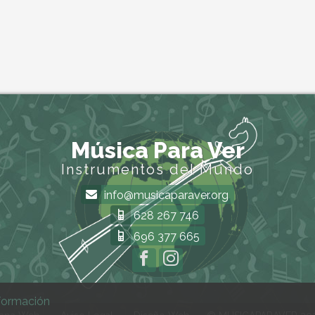
Música Para Ver
Instrumentos del Mundo
info@musicaparaver.org
628 267 746
696 377 665
formación