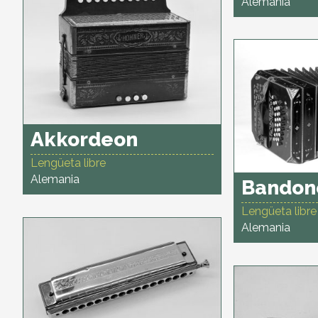
Alemania
Akkordeon
Lengüeta libre
Alemania
Bandon
Lengüeta libre
Alemania