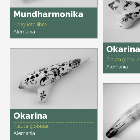
Mundharmonika
Lengüeta libre
Alemania
Okarin
Flauta globula
Alemania
Okarina
Flauta globular
Alemania