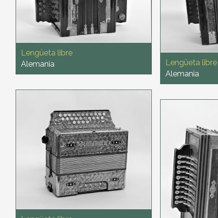
Lengüeta libre
Lengüeta libre
Alemania
Alemania