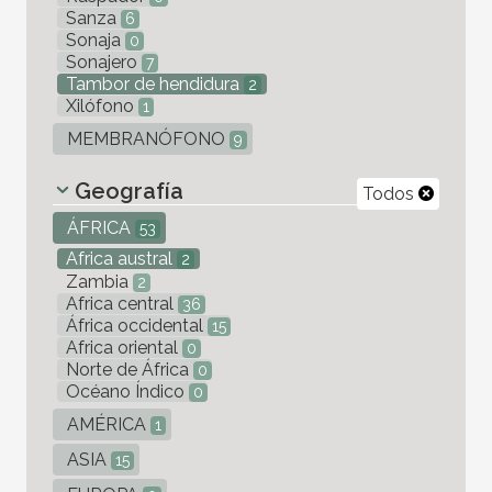
Sanza
6
Sonaja
0
Sonajero
7
Tambor de hendidura
2
Xilófono
1
MEMBRANÓFONO
9
Geografía
Todos
ÁFRICA
53
Africa austral
2
Zambia
2
Africa central
36
África occidental
15
Africa oriental
0
Norte de África
0
Océano Índico
0
AMÉRICA
1
ASIA
15