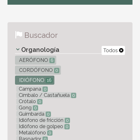
Buscador
Organología
Todos
AERÓFONO
6
CORDÓFONO
0
IDIÓFONO
16
Campana
0
Címbalo / Castañuela
0
Crótalo
0
Gong
0
Guimbarda
0
Idiófono de fricción
0
Idiófono de golpeo
0
Metalófono
0
Raspador
0