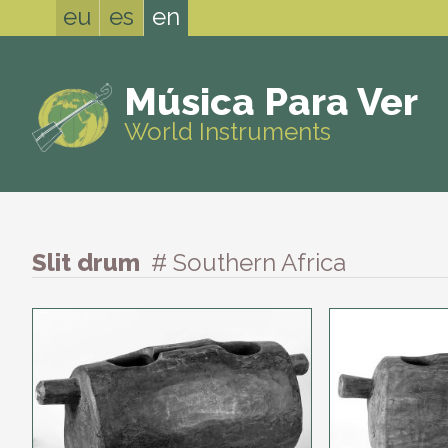
eu
es
en
Música Para Ver
World Instruments
Slit drum
# Southern Africa