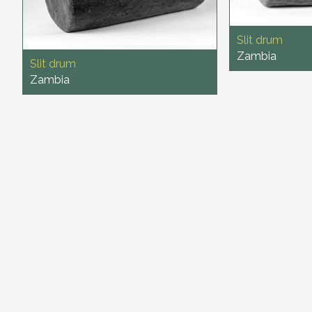
Slit drum
Zambia
Slit drum
Zambia