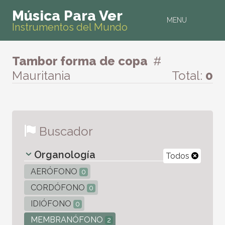
Música Para Ver
MENU
Instrumentos del Mundo
Tambor forma de copa
#
Mauritania
Total:
0
Buscador
Organología
Todos
AERÓFONO
0
CORDÓFONO
0
IDIÓFONO
0
MEMBRANÓFONO
2