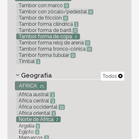
Tambor con marco
0
Tambor con zócalo/pedestal
0
Tambor de fricción
0
Tambor forma cilíndrica
1
Tambor forma de barril
0
Tambor forma de copa
0
Tambor forma reloj de arena
0
Tambor forma tronco-cónica
0
Tambor forma tubular
0
Timbal
1
Geografía
Todos
ÁFRICA
25
Africa austral
3
Africa central
3
África occidental
11
Africa oriental
1
Norte de África
7
Argelia
1
Egipto
1
Marruecos
2